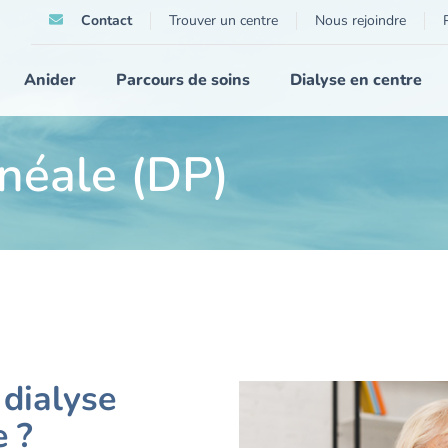
Contact
Trouver un centre
Nous rejoindre
Anider
Parcours de soins
Dialyse en centre
onéale (DP)
dialyse
e ?