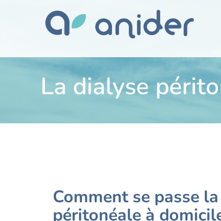
La dialyse périt
Comment se passe la 
péritonéale à domicil