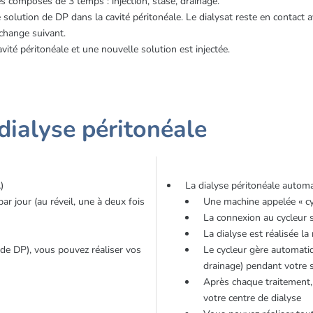
es composés de 3 temps : injection, stase, drainage.
 solution de DP dans la cavité péritonéale. Le dialysat reste en contact 
échange suivant.
cavité péritonéale et une nouvelle solution est injectée.
 dialyse péritonéale
)
La dialyse péritonéale autom
r jour (au réveil, une à deux fois
Une machine appelée « cycl
La connexion au cycleur se
La dialyse est réalisée l
 de DP), vous pouvez réaliser vos
Le cycleur gère automatiq
drainage) pendant votre
Après chaque traitement,
votre centre de dialyse